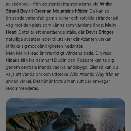
av skönhet – från de stentäckta stränderna vid
White
Strand Bay
till
Greenan Mountains höjder
. Du kan se
brusande vattenfall, gamla ruiner och rofyllda stränder på
väg mot den plats som känns som världens ände:
Malin
Head
. Detta är ett enastående ställe, där
Devils Bridges
naturliga avsatser leder till utsikter där Atlanten verkar
sträcka sig mot oändligheten nedanför.
Men Malin Head är inte riktigt världens ände. Din resa
tillbaka till våra hamnar i Dublin och Rosslare kan ta dig
genom centrala Irlands vackra landsbygd. Eller så kan du
välja att vända om och utforska Wild Atlantic Way från en
annan vinkel. Det här är trots allt en rutt där omvägar
rekommenderas.