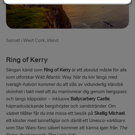
Hoek van Holland → Harwich
Holyhead → Dublin
Travemünde → Liepāja
Fishguard → Rosslare
Sunset i West Cork, Irland
Cairnryan → Belfast
Ring of Kerry
Liverpool → Belfast
Slingan känd som
Ring of Kerry
är ett absolut måste för alla
Harwich → Hoek van Holland
som utforskar Wild Atlantic Way. När du kör längs med
Iveragh-halvön kommer du att slås av vidunderlig irländsk
Dublin → Holyhead
skönhet i takt med att du manövrerar dig genom bergspass
och längs klippsidor – inklusive
Ballycarbery Castle
,
Liepāja → Travemünde
häpnadsväckande bergshöjder och sandstränder. Om
vädret tillåter får du inte missa ett besök på
Skellig Michael
,
ett kloster med lunnefåglar och därtill ett Unesco-världsarv
som Star Wars-fans säkert kommer att känna igen från
The