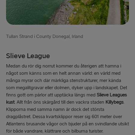
Tullan Strand i County Donegal, Irland
Slieve League
Medan du rör dig norrut kommer du återigen att hamna i
något som känns som en helt annan värld: en värld med
många myrar och där märkliga stenstrukturer, mer kända
som megalitgravar eller dolmen, dyker upp i landskapet. Det
finns gott om pärlor att upptäcka längs med
Slieve Leagues
kust
. Allt från öns skärgård till den vackra staden
Killybegs
.
Klipporna med samma namn är dock det största
dragplåstret. Dessa kvartsklippor reser sig 601 meter över
Atlantens brusande vågor och bjuder på en svindlande utsikt
för både vandrare, klättrare och bilburna turister.