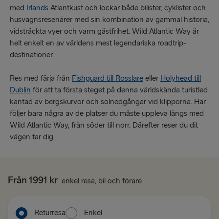
med
Irlands
Atlantkust och lockar både bilister, cyklister och
husvagnsresenärer med sin kombination av gammal historia,
vidsträckta vyer och varm gästfrihet. Wild Atlantic Way är
helt enkelt en av världens mest legendariska roadtrip-
destinationer.
Res med färja från
Fishguard till Rosslare
eller
Holyhead till
Dublin
för att ta första steget på denna världskända turistled
kantad av bergskurvor och solnedgångar vid klipporna. Här
följer bara några av de platser du måste uppleva längs med
Wild Atlantic Way, från söder till norr. Därefter reser du dit
vägen tar dig.
Från 1991 kr
enkel resa, bil och förare
Returresa
Enkel