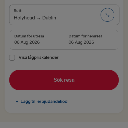
Rutt
Holyhead → Dublin
TILL TYSKLAND
Datum för utresa
Datum för hemresa
Göteborg → Kiel
Trelleborg → Rostock
Visa lågpriskalender
Kiel → Göteborg
Sök resa
Rostock → Trelleborg
TILL DANMARK
+
Lägg till erbjudandekod
Göteborg → Fredrikshamn
Fredrikshamn → Göteborg