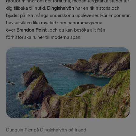
grottor minner om det förflutna, medan färgstarka städer tar
dig tillbaka till nutid.
Dinglehalvön
har en rik historia och
bjuder på lika många undersköna upplevelser. Här imponerar
havsutsikten lika mycket som panoramavyerna
över
Brandon Point
, och du kan besöka allt från
förhistoriska ruiner till moderna span.
Dunquin Pier på Dinglehalvön på Irland