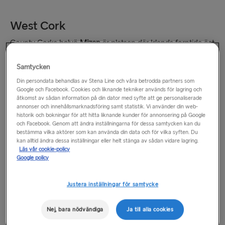
TILL POLEN
West Cork
Karlskrona → Gdynia
County Corks halvö
Mizen
är platsen där Irlands forntida öst
Gdynia → Karlskrona
möter Wild Atlantic Way ... och där dåtid och nutid existerar i
vacker symbios. Ena stunden förundras du över den antika
Samtycken
stencirkeln i Drombeg eller en vik med kristallklart vatten,
TILL LETTLAND
Din persondata behandlas av Stena Line och våra betrodda partners som
Google och Facebook. Cookies och liknande tekniker används för lagring och
medan du i nästa ögonblick utforskar en liten ö eller en
åtkomst av sådan information på din dator med syfte att ge personaliserade
Nynäshamn → Ventspils
färgglad fiskeby. Avsätt en stund till att hämta andan vid
annonser och innehållsmarknadsföring samt statistik. Vi använder din web-
Mizen Head
, vars stränder med dundrande vågor markerar
historik och bokningar för att hitta liknande kunder för annonsering på Google
Ventspils → Nynäshamn
och Facebook. Genom att ändra inställningarna för dessa samtycken kan du
fastlandets sydligaste punkt. Det är den perfekta platsen när
bestämma vilka aktörer som kan använda din data och för vilka syften. Du
du vill sätta stämningen för det som komma skall.
kan alltid ändra dessa inställningar eller helt stänga av sådan vidare lagring.
RESTEN AV EUROPA
Läs vår cookie-policy
Google policy
Rosslare → Fishguard
Justera inställningar för samtycke
Belfast → Cairnryan
Nej, bara nödvändiga
Ja till alla cookies
Belfast → Liverpool