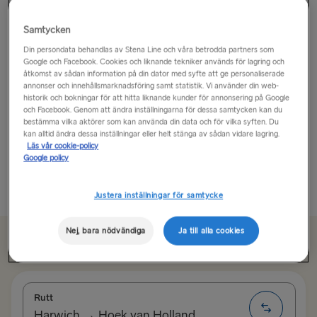
Detta är Rotterdam!
Samtycken
Din persondata behandlas av Stena Line och våra betrodda partners som
Upplev Rotterdam och njut av ett fartfyllt, actionfyllt
Google och Facebook. Cookies och liknande tekniker används för lagring och
äventyr fyllt av kultur, shopping och miltals av grönska
åtkomst av sådan information på din dator med syfte att ge personaliserade
annonser och innehållsmarknadsföring samt statistik. Vi använder din web-
att utforska.
historik och bokningar för att hitta liknande kunder för annonsering på Google
och Facebook. Genom att ändra inställningarna för dessa samtycken kan du
bestämma vilka aktörer som kan använda din data och för vilka syften. Du
Om du gillar arkitektur har Rotterdam några
kan alltid ändra dessa inställningar eller helt stänga av sådan vidare lagring.
spektakulära sevärdheter så ha kameran redo och var
Läs vår cookie-policy
beredd...
Google policy
Läs mer
Justera inställningar för samtycke
Nej, bara nödvändiga
Ja till alla cookies
Från 1138 kr
enkel resa, bil och förare
Rutt
Harwich → Hoek van Holland