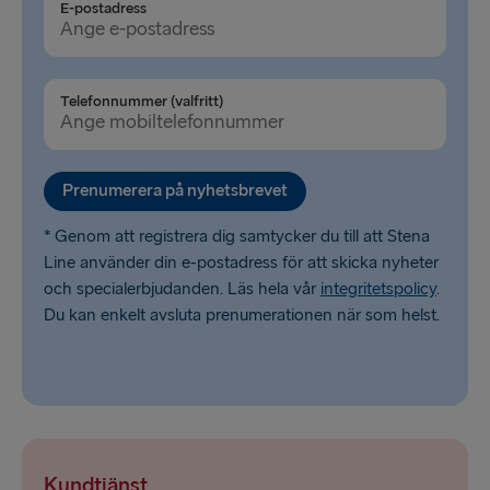
E-postadress
Travemünde → Liepāja
Fishguard → Rosslare
Telefonnummer (valfritt)
Cairnryan → Belfast
Liverpool → Belfast
Prenumerera på nyhetsbrevet
Harwich → Hoek van Holland
* Genom att registrera dig samtycker du till att Stena
Dublin → Holyhead
Line använder din e-postadress för att skicka nyheter
och specialerbjudanden. Läs hela vår
integritetspolicy
.
Liepāja → Travemünde
Du kan enkelt avsluta prenumerationen när som helst.
Kundtjänst