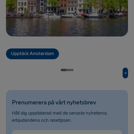
Karlskrona → Gdynia
Gdynia → Karlskrona
TILL LETTLAND
Nynäshamn → Ventspils
Ventspils → Nynäshamn
Upptäck Amsterdam
RESTEN AV EUROPA
Rosslare → Fishguard
Belfast → Cairnryan
Prenumerera på vårt nyhetsbrev
Belfast → Liverpool
Håll dig uppdaterad med de senaste nyheterna,
Hoek van Holland → Harwich
erbjudandena och resetipsen.
Holyhead → Dublin