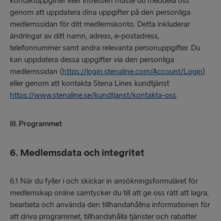
kontaktuppgifter eller intressen måste du meddela oss
genom att uppdatera dina uppgifter på den personliga
medlemssidan för ditt medlemskonto. Detta inkluderar
ändringar av ditt namn, adress, e-postadress,
telefonnummer samt andra relevanta personuppgifter. Du
kan uppdatera dessa uppgifter via den personliga
medlemssidan (
https://login.stenaline.com/Account/Login
)
eller genom att kontakta Stena Lines kundtjänst
https://www.stenaline.se/kundtjanst/kontakta-oss
.
III. Programmet
6. Medlemsdata och integritet
6.1 När du fyller i och skickar in ansökningsformuläret för
medlemskap online samtycker du till att ge oss rätt att lagra,
bearbeta och använda den tillhandahållna informationen för
att driva programmet, tillhandahålla tjänster och rabatter