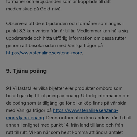
förmåner och erbjudanden som är kopplade till ditt
medlemskap på Gold-nivå.
Observera att de erbjudanden och förmåner som anges i
punkt 8.3 kan variera från år till år. Medlemmar kan hålla sig
uppdaterade och hitta utförlig information om dessa rutter
genom att besöka sidan med Vanliga frågor på
https://www.stenaline.se/stena-more
.
9. Tjäna poäng
9.1 Vi fastställer vilka biljetter eller produkter ombord som
berättigar dig till intjäning av poäng. Utförlig information om
de poäng som är tillgängliga för olika köp finns på vår sida
med Vanliga frågor på
https://www.stenaline.se/stena-
more/tjana-poang
. Denna information kan ändras från tid till
annan i enlighet med punkt 14, från land till land och från
rutt till rutt. Vi kan när som helst komma att ändra antalet