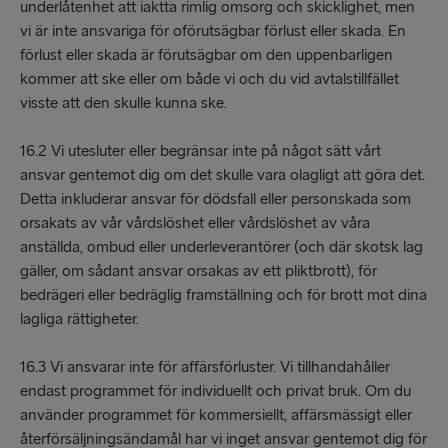
underlåtenhet att iaktta rimlig omsorg och skicklighet, men
vi är inte ansvariga för oförutsägbar förlust eller skada. En
förlust eller skada är förutsägbar om den uppenbarligen
kommer att ske eller om både vi och du vid avtalstillfället
visste att den skulle kunna ske.
16.2 Vi utesluter eller begränsar inte på något sätt vårt
ansvar gentemot dig om det skulle vara olagligt att göra det.
Detta inkluderar ansvar för dödsfall eller personskada som
orsakats av vår vårdslöshet eller vårdslöshet av våra
anställda, ombud eller underleverantörer (och där skotsk lag
gäller, om sådant ansvar orsakas av ett pliktbrott), för
bedrägeri eller bedräglig framställning och för brott mot dina
lagliga rättigheter.
16.3 Vi ansvarar inte för affärsförluster. Vi tillhandahåller
endast programmet för individuellt och privat bruk. Om du
använder programmet för kommersiellt, affärsmässigt eller
återförsäljningsändamål har vi inget ansvar gentemot dig för