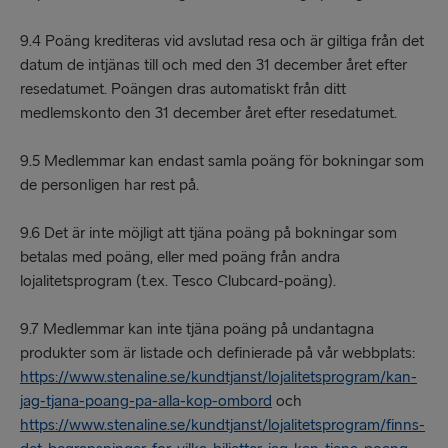
9.4 Poäng krediteras vid avslutad resa och är giltiga från det
datum de intjänas till och med den 31 december året efter
resedatumet. Poängen dras automatiskt från ditt
medlemskonto den 31 december året efter resedatumet.
9.5 Medlemmar kan endast samla poäng för bokningar som
de personligen har rest på.
9.6 Det är inte möjligt att tjäna poäng på bokningar som
betalas med poäng, eller med poäng från andra
lojalitetsprogram (t.ex. Tesco Clubcard-poäng).
9.7 Medlemmar kan inte tjäna poäng på undantagna
produkter som är listade och definierade på vår webbplats:
https://www.stenaline.se/kundtjanst/lojalitetsprogram/kan-
jag-tjana-poang-pa-alla-kop-ombord
och
https://www.stenaline.se/kundtjanst/lojalitetsprogram/finns-