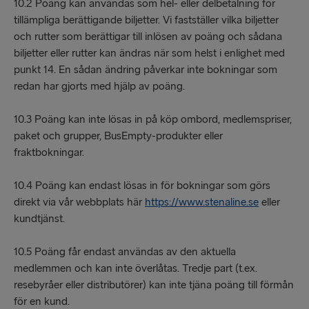
10.2 Poäng kan användas som hel- eller delbetalning för
tillämpliga berättigande biljetter. Vi fastställer vilka biljetter
och rutter som berättigar till inlösen av poäng och sådana
biljetter eller rutter kan ändras när som helst i enlighet med
punkt 14. En sådan ändring påverkar inte bokningar som
redan har gjorts med hjälp av poäng.
10.3 Poäng kan inte lösas in på köp ombord, medlemspriser,
paket och grupper, BusEmpty-produkter eller
fraktbokningar.
10.4 Poäng kan endast lösas in för bokningar som görs
direkt via vår webbplats här
https://www.stenaline.se
eller
kundtjänst.
10.5 Poäng får endast användas av den aktuella
medlemmen och kan inte överlåtas. Tredje part (t.ex.
resebyråer eller distributörer) kan inte tjäna poäng till förmån
för en kund.