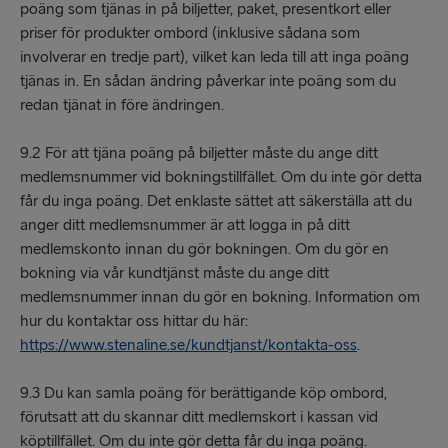
poäng som tjänas in på biljetter, paket, presentkort eller
priser för produkter ombord (inklusive sådana som
involverar en tredje part), vilket kan leda till att inga poäng
tjänas in. En sådan ändring påverkar inte poäng som du
redan tjänat in före ändringen.
9.2 För att tjäna poäng på biljetter måste du ange ditt
medlemsnummer vid bokningstillfället. Om du inte gör detta
får du inga poäng. Det enklaste sättet att säkerställa att du
anger ditt medlemsnummer är att logga in på ditt
medlemskonto innan du gör bokningen. Om du gör en
bokning via vår kundtjänst måste du ange ditt
medlemsnummer innan du gör en bokning. Information om
hur du kontaktar oss hittar du här:
https://www.stenaline.se/kundtjanst/kontakta-oss
.
9.3 Du kan samla poäng för berättigande köp ombord,
förutsatt att du skannar ditt medlemskort i kassan vid
köptillfället. Om du inte gör detta får du inga poäng.