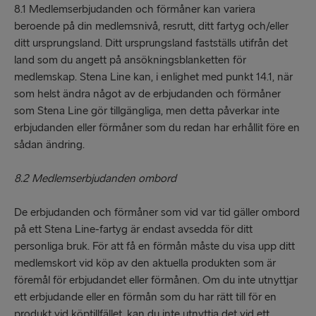
8.1 Medlemserbjudanden och förmåner kan variera
beroende på din medlemsnivå, resrutt, ditt fartyg och/eller
ditt ursprungsland. Ditt ursprungsland fastställs utifrån det
land som du angett på ansökningsblanketten för
medlemskap. Stena Line kan, i enlighet med punkt 14.1, när
som helst ändra något av de erbjudanden och förmåner
som Stena Line gör tillgängliga, men detta påverkar inte
erbjudanden eller förmåner som du redan har erhållit före en
sådan ändring.
8.2 Medlemserbjudanden ombord
De erbjudanden och förmåner som vid var tid gäller ombord
på ett Stena Line-fartyg är endast avsedda för ditt
personliga bruk. För att få en förmån måste du visa upp ditt
medlemskort vid köp av den aktuella produkten som är
föremål för erbjudandet eller förmånen. Om du inte utnyttjar
ett erbjudande eller en förmån som du har rätt till för en
produkt vid köptillfället, kan du inte utnyttja det vid ett