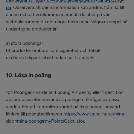
det-begransningar-for-vilka-biljetter-jag-kan-tjana-poang-
pa
. Observera att denna information kan ändras från tid till
annan och att vi rekommenderar att du tittar på vår
webbplats innan du gör några bokningar. Några exempel på
undantagna produkter är:
a) stora bokningar
b) produkter ombord som cigaretter och tobak
c) där en tidigare rabatt redan har tillämpats
10. Lösa in poäng
10.1 Poängens värde är: 1 poäng = 1 penny eller 1 cent. För
alla andra valutor omvandlas poängen till något av dessa
värden. För att kontrollera värdet på dina poäng, använd
länken till poängberäknaren
https://www.stenaline.se/mina-
sidor/mina-poang#myPointsCalculator
.