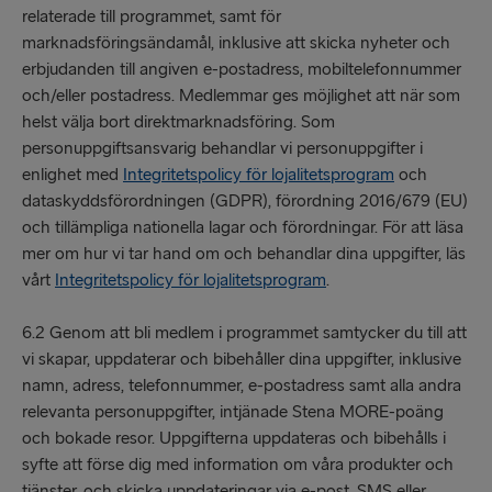
relaterade till programmet, samt för
marknadsföringsändamål, inklusive att skicka nyheter och
erbjudanden till angiven e-postadress, mobiltelefonnummer
och/eller postadress. Medlemmar ges möjlighet att när som
helst välja bort direktmarknadsföring. Som
personuppgiftsansvarig behandlar vi personuppgifter i
enlighet med
Integritetspolicy för lojalitetsprogram
och
dataskyddsförordningen (GDPR), förordning 2016/679 (EU)
och tillämpliga nationella lagar och förordningar. För att läsa
mer om hur vi tar hand om och behandlar dina uppgifter, läs
vårt
Integritetspolicy för lojalitetsprogram
.
6.2 Genom att bli medlem i programmet samtycker du till att
vi skapar, uppdaterar och bibehåller dina uppgifter, inklusive
namn, adress, telefonnummer, e-postadress samt alla andra
relevanta personuppgifter, intjänade Stena MORE-poäng
och bokade resor. Uppgifterna uppdateras och bibehålls i
syfte att förse dig med information om våra produkter och
tjänster, och skicka uppdateringar via e-post, SMS eller