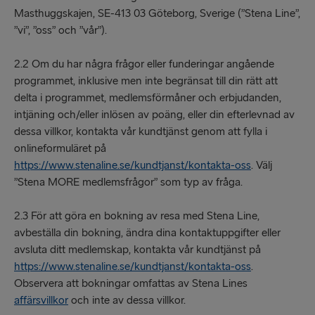
Masthuggskajen, SE-413 03 Göteborg, Sverige (”Stena Line”,
”vi”, ”oss” och ”vår”).
2.2 Om du har några frågor eller funderingar angående
programmet, inklusive men inte begränsat till din rätt att
delta i programmet, medlemsförmåner och erbjudanden,
intjäning och/eller inlösen av poäng, eller din efterlevnad av
dessa villkor, kontakta vår kundtjänst genom att fylla i
onlineformuläret på
https://www.stenaline.se/kundtjanst/kontakta-oss
. Välj
”Stena MORE medlemsfrågor” som typ av fråga.
2.3 För att göra en bokning av resa med Stena Line,
avbeställa din bokning, ändra dina kontaktuppgifter eller
avsluta ditt medlemskap, kontakta vår kundtjänst på
https://www.stenaline.se/kundtjanst/kontakta-oss
.
Observera att bokningar omfattas av Stena Lines
affärsvillkor
och inte av dessa villkor.