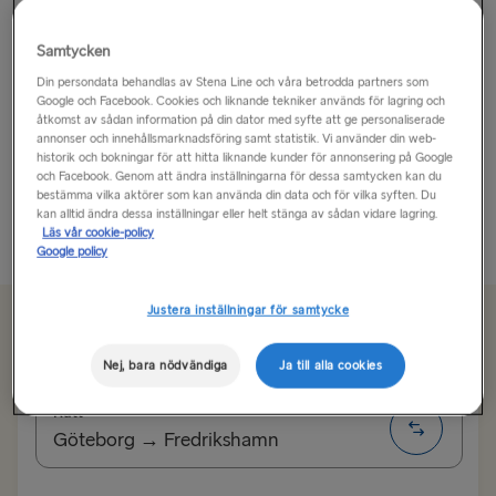
Ett fantastiskt äventyr!
Samtycken
Din persondata behandlas av Stena Line och våra betrodda partners som
Höga Kusten erbjuder en spännande utsikt vid varje
Google och Facebook. Cookies och liknande tekniker används för lagring och
kurva och är Sveriges högsta kust. Oavsett om du letar
åtkomst av sådan information på din dator med syfte att ge personaliserade
annonser och innehållsmarknadsföring samt statistik. Vi använder din web-
efter en adrenalinframkallande utflykt eller ett mer
historik och bokningar för att hitta liknande kunder för annonsering på Google
fritidsäventyr kommer du att hitta det och så mycket
och Facebook. Genom att ändra inställningarna för dessa samtycken kan du
mer...
bestämma vilka aktörer som kan använda din data och för vilka syften. Du
kan alltid ändra dessa inställningar eller helt stänga av sådan vidare lagring.
Läs vår cookie-policy
Läs mer
Google policy
Justera inställningar för samtycke
Från 1005 kr
enkel resa, bil och förare
Nej, bara nödvändiga
Ja till alla cookies
Rutt
Göteborg → Fredrikshamn