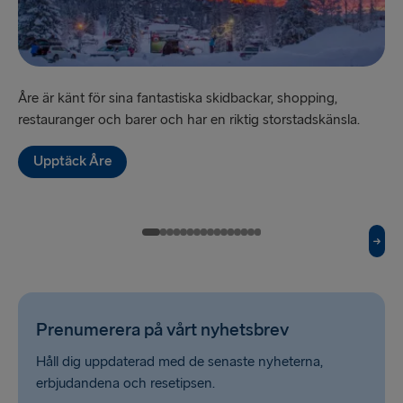
TILL LETTLAND
Nynäshamn → Ventspils
Åre är känt för sina fantastiska skidbackar, shopping,
”Sv
Ventspils → Nynäshamn
restauranger och barer och har en riktig storstadskänsla.
hi
Upptäck Åre
RESTEN AV EUROPA
Rosslare → Fishguard
Belfast → Cairnryan
Belfast → Liverpool
Hoek van Holland → Harwich
Prenumerera på vårt nyhetsbrev
Holyhead → Dublin
Håll dig uppdaterad med de senaste nyheterna,
erbjudandena och resetipsen.
Travemünde → Liepāja