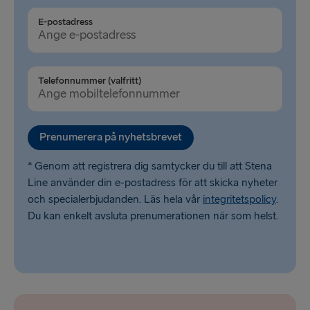
Fishguard → Rosslare
E-postadress
Cairnryan → Belfast
Liverpool → Belfast
Telefonnummer (valfritt)
Harwich → Hoek van Holland
Dublin → Holyhead
Prenumerera på nyhetsbrevet
Liepāja → Travemünde
* Genom att registrera dig samtycker du till att Stena
Line använder din e-postadress för att skicka nyheter
och specialerbjudanden. Läs hela vår
integritetspolicy
.
Du kan enkelt avsluta prenumerationen när som helst.