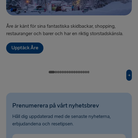
TILL LETTLAND
Nynäshamn → Ventspils
Åre är känt för sina fantastiska skidbackar, shopping,
”Sv
Ventspils → Nynäshamn
restauranger och barer och har en riktig storstadskänsla.
hi
Upptäck Åre
RESTEN AV EUROPA
Rosslare → Fishguard
Belfast → Cairnryan
Belfast → Liverpool
Hoek van Holland → Harwich
Prenumerera på vårt nyhetsbrev
Holyhead → Dublin
Håll dig uppdaterad med de senaste nyheterna,
erbjudandena och resetipsen.
Travemünde → Liepāja
Fishguard → Rosslare