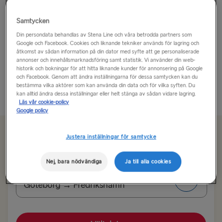
Ibland kallas Stockholm för ”Nordens Venedig” och
Samtycken
det är inte konstigt – staden är fantastisk.
Din persondata behandlas av Stena Line och våra betrodda partners som
Google och Facebook. Cookies och liknande tekniker används för lagring och
Den svenska huvudstaden är en vacker historisk stad
åtkomst av sådan information på din dator med syfte att ge personaliserade
annonser och innehållsmarknadsföring samt statistik. Vi använder din web-
som samtidigt är modern och dynamisk. Den är byggd
historik och bokningar för att hitta liknande kunder för annonsering på Google
på 14 öar och är ansluten av...
och Facebook. Genom att ändra inställningarna för dessa samtycken kan du
bestämma vilka aktörer som kan använda din data och för vilka syften. Du
Läs mer
kan alltid ändra dessa inställningar eller helt stänga av sådan vidare lagring.
Läs vår cookie-policy
Google policy
Från 1005 kr
Justera inställningar för samtycke
enkel resa, bil och förare
Nej, bara nödvändiga
Ja till alla cookies
Rutt
Göteborg → Fredrikshamn
TILL TYSKLAND