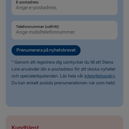
E-postadress
Cairnryan → Belfast
Liverpool → Belfast
Telefonnummer (valfritt)
Harwich → Hoek van Holland
Dublin → Holyhead
Prenumerera på nyhetsbrevet
Liepāja → Travemünde
* Genom att registrera dig samtycker du till att Stena
Line använder din e-postadress för att skicka nyheter
och specialerbjudanden. Läs hela vår
integritetspolicy
.
Du kan enkelt avsluta prenumerationen när som helst.
Kundtjänst