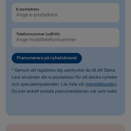
Fishguard → Rosslare
E-postadress
Cairnryan → Belfast
Liverpool → Belfast
Telefonnummer (valfritt)
Harwich → Hoek van Holland
Dublin → Holyhead
Prenumerera på nyhetsbrevet
Liepāja → Travemünde
* Genom att registrera dig samtycker du till att Stena
Line använder din e-postadress för att skicka nyheter
och specialerbjudanden. Läs hela vår
integritetspolicy
.
Du kan enkelt avsluta prenumerationen när som helst.