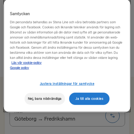
”Sverige på riktigt” är Smålands officiella slogan och
Samtycken
landskapet bjuder på rik kultur, spektakulära skogar
Din persondata behandlas av Stena Line och våra betrodda partners som
och sjöar, idylliska röda stugor och en stark passion för
Google och Facebook. Cookies och liknande tekniker används för lagring och
lokal och ekologisk mat.
åtkomst av sådan information på din dator med syfte att ge personaliserade
annonser och innehållsmarknadsföring samt statistik. Vi använder din web-
historik och bokningar för att hitta liknande kunder för annonsering på Google
Det är också födelseplatsen för IKEA och författaren
och Facebook. Genom att ändra inställningarna för dessa samtycken kan du
till Pippi...
bestämma vilka aktörer som kan använda din data och för vilka syften. Du
kan alltid ändra dessa inställningar eller helt stänga av sådan vidare lagring.
Läs vår cookie-policy
Läs mer
Google policy
Justera inställningar för samtycke
Från 1005 kr
enkel resa, bil och förare
Nej, bara nödvändiga
Ja till alla cookies
Rutt
Göteborg → Fredrikshamn