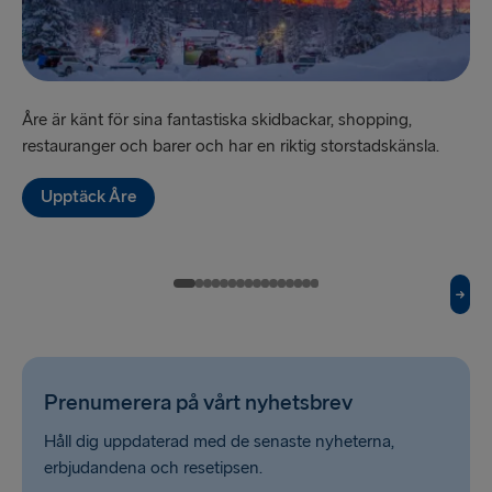
TILL LETTLAND
Nynäshamn → Ventspils
Åre är känt för sina fantastiska skidbackar, shopping,
”Sv
Ventspils → Nynäshamn
restauranger och barer och har en riktig storstadskänsla.
hi
Upptäck Åre
RESTEN AV EUROPA
Rosslare → Fishguard
Belfast → Cairnryan
Belfast → Liverpool
Hoek van Holland → Harwich
Prenumerera på vårt nyhetsbrev
Holyhead → Dublin
Håll dig uppdaterad med de senaste nyheterna,
erbjudandena och resetipsen.
Travemünde → Liepāja