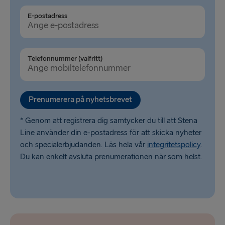
Fishguard → Rosslare
E-postadress
Cairnryan → Belfast
Liverpool → Belfast
Telefonnummer (valfritt)
Harwich → Hoek van Holland
Dublin → Holyhead
Prenumerera på nyhetsbrevet
Liepāja → Travemünde
* Genom att registrera dig samtycker du till att Stena
Line använder din e-postadress för att skicka nyheter
och specialerbjudanden. Läs hela vår
integritetspolicy
.
Du kan enkelt avsluta prenumerationen när som helst.