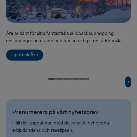
TILL LETTLAND
Nynäshamn → Ventspils
Åre är känt för sina fantastiska skidbackar, shopping,
”Sv
Ventspils → Nynäshamn
restauranger och barer och har en riktig storstadskänsla.
hi
Upptäck Åre
RESTEN AV EUROPA
Rosslare → Fishguard
Belfast → Cairnryan
Belfast → Liverpool
Hoek van Holland → Harwich
Prenumerera på vårt nyhetsbrev
Holyhead → Dublin
Håll dig uppdaterad med de senaste nyheterna,
erbjudandena och resetipsen.
Travemünde → Liepāja