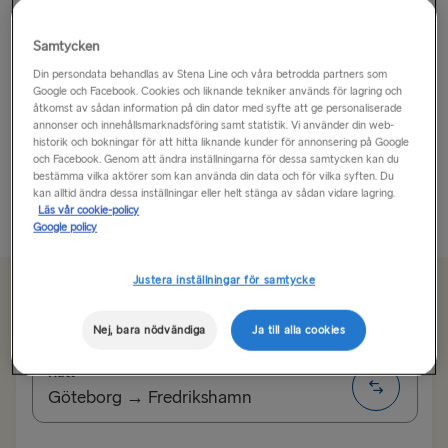
Idre Fjäll är en by i norra Dalarna och en av Sveriges
Samtycken
största skidanläggningar men även ett resmål året
Din persondata behandlas av Stena Line och våra betrodda partners som
runt.
Google och Facebook. Cookies och liknande tekniker används för lagring och
åtkomst av sådan information på din dator med syfte att ge personaliserade
annonser och innehållsmarknadsföring samt statistik. Vi använder din web-
När du reser till Idre Fjäll under vintern kan du njuta av
historik och bokningar för att hitta liknande kunder för annonsering på Google
fantastisk skidåkning, frusna sjöar och snöklädda
och Facebook. Genom att ändra inställningarna för dessa samtycken kan du
skogar och under...
bestämma vilka aktörer som kan använda din data och för vilka syften. Du
kan alltid ändra dessa inställningar eller helt stänga av sådan vidare lagring.
Läs vår cookie-policy
Läs mer
Google policy
Justera inställningar för samtycke
Från 1005 kr
enkel resa, bil och förare
Nej, bara nödvändiga
Ja till alla cookies
Rutt
Göteborg → Fredrikshamn